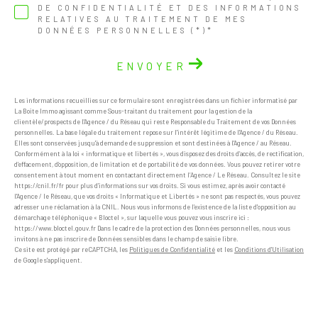
DE CONFIDENTIALITÉ ET DES INFORMATIONS
RELATIVES AU TRAITEMENT DE MES
DONNÉES PERSONNELLES (*)*
ENVOYER
Les informations recueillies sur ce formulaire sont enregistrées dans un fichier informatisé par
La Boite Immo agissant comme Sous-traitant du traitement pour la gestion de la
clientèle/prospects de l'Agence / du Réseau qui reste Responsable du Traitement de vos Données
personnelles. La base légale du traitement repose sur l'intérêt légitime de l'Agence / du Réseau.
Elles sont conservées jusqu'à demande de suppression et sont destinées à l'Agence / au Réseau.
Conformément à la loi « informatique et libertés », vous disposez des droits d’accès, de rectification,
d’effacement, d’opposition, de limitation et de portabilité de vos données. Vous pouvez retirer votre
consentement à tout moment en contactant directement l’Agence / Le Réseau. Consultez le site
https://cnil.fr/fr pour plus d’informations sur vos droits. Si vous estimez, après avoir contacté
l'Agence / le Réseau, que vos droits « Informatique et Libertés » ne sont pas respectés, vous pouvez
adresser une réclamation à la CNIL. Nous vous informons de l’existence de la liste d'opposition au
démarchage téléphonique « Bloctel », sur laquelle vous pouvez vous inscrire ici :
https://www.bloctel.gouv.fr Dans le cadre de la protection des Données personnelles, nous vous
invitons à ne pas inscrire de Données sensibles dans le champ de saisie libre.
Ce site est protégé par reCAPTCHA, les
Politiques de Confidentialité
et les
Conditions d'Utilisation
de Google s'appliquent.