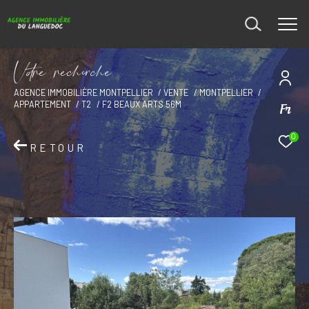
V
o
r
e
r
e
c
e
c
e
AGENCE IMMOBILIÈRE MONTPELLIER
VENTE
MONTPELLIER
APPARTEMENT
T2
F2 BEAUX ARTS 56M
Fr
0
RETOUR