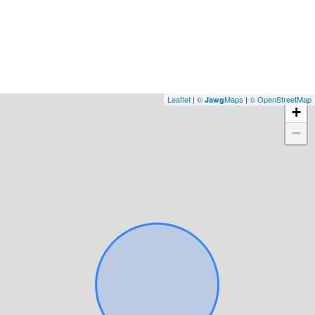
Leaflet
|
©
Maps
|
© OpenStreetMap
Jawg
+
−