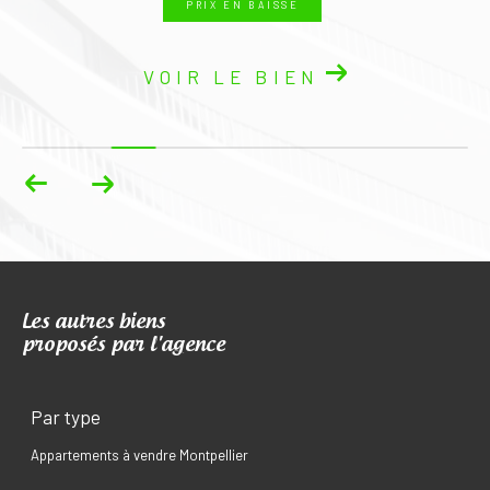
PRIX EN BAISSE
EXCLUSIVIT
OIR LE BIEN
VOIR
Les autres biens
proposés par l'agence
Par type
Appartements à vendre Montpellier