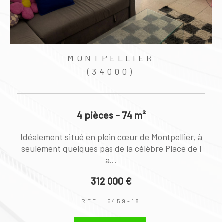
MONTPELLIER
MON
(34000)
4 pièces - 74 m²
2 p
ué en plein cœur de Montpellier, à
Idéalement situé sur
lques pas de la célèbre Place de l
médie, en plein cœu
a...
armant
312 000 €
REF : 5459-18
REF