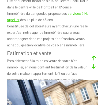
Historiquement installée 8 bis, boulevard Ledru Rollin
dans le centre-ville de Montpellier, l'Agence
Immobilière du Languedoc propose ses
services à Mo
ntpellier
depuis plus de 45 ans.
Constituée de collaborateurs ayant chacun une réelle
expertise, notre agence immobilière saura vous
accompagner dans vos projets d'estimation, vente,
achat ou gestion locative de vos biens immobiliers.
Estimation et vente
Préalablement à la mise en vente de votre bien
immobilier, en nous confiant l'estimation de la valeur
de votre maison, appartement, loft ou surface
commerciale, notre équipe d'experts vous fera une
estimation immobilière fiable et justifiée, grâce à sa
parfaite connaissance du marché.
Une fois mandatés, nos agents immobiliers feront la