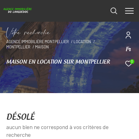
V
o
r
e
r
e
c
e
c
e
AGENCE IMMOBILIÈRE MONTPELLIER
LOCATION
MONTPELLIER
MAISON
Fr
0
MAISON EN LOCATION SUR MONTPELLIER
DÉSOLÉ
aucun bien ne correspond à vos critères de
recherche