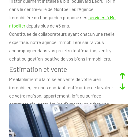
Historiquement installée 8 bis, boulevard Ledru Rollin
dans le centre-ville de Montpellier, l'Agence
Immobilière du Languedoc propose ses
services à Mo
ntpellier
depuis plus de 45 ans.
Constituée de collaborateurs ayant chacun une réelle
expertise, notre agence immobilière saura vous
accompagner dans vos projets d'estimation, vente,
achat ou gestion locative de vos biens immobiliers.
Estimation et vente
Préalablement à la mise en vente de votre bien
immobilier, en nous confiant l'estimation de la valeur
de votre maison, appartement, loft ou surface
commerciale, notre équipe d'experts vous fera une
estimation immobilière fiable et justifiée, grâce à sa
parfaite connaissance du marché.
Une fois mandatés, nos agents immobiliers feront la